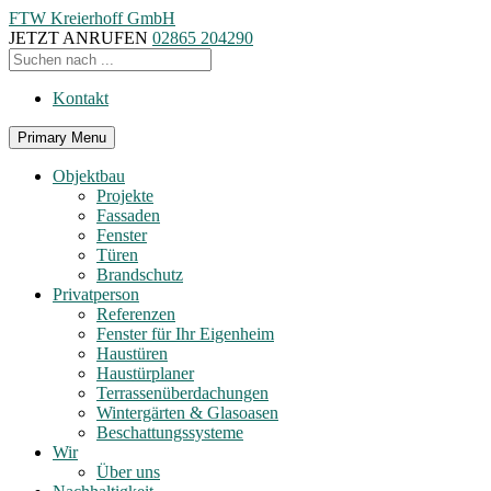
FTW Kreierhoff GmbH
JETZT ANRUFEN
02865 204290
Kontakt
Primary Menu
Objektbau
Projekte
Fassaden
Fenster
Türen
Brandschutz
Privatperson
Referenzen
Fenster für Ihr Eigenheim
Haustüren
Haustürplaner
Terrassenüberdachungen
Wintergärten & Glasoasen
Beschattungssysteme
Wir
Über uns