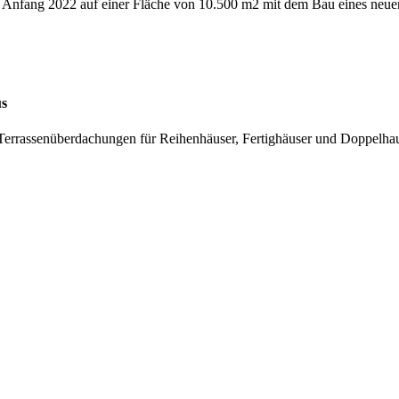
W Anfang 2022 auf einer Fläche von 10.500 m2 mit dem Bau eines neu
us
Terrassenüberdachungen für Reihenhäuser, Fertighäuser und Doppelhau