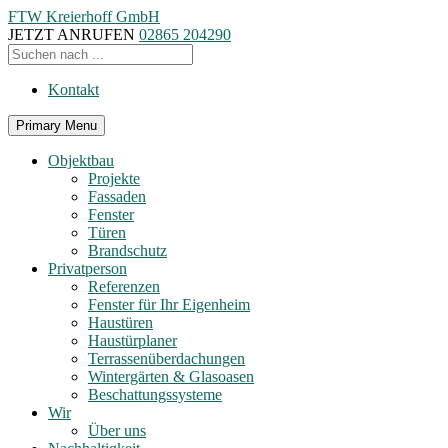
FTW Kreierhoff GmbH
JETZT ANRUFEN
02865 204290
Kontakt
Primary Menu
Objektbau
Projekte
Fassaden
Fenster
Türen
Brandschutz
Privatperson
Referenzen
Fenster für Ihr Eigenheim
Haustüren
Haustürplaner
Terrassenüberdachungen
Wintergärten & Glasoasen
Beschattungssysteme
Wir
Über uns