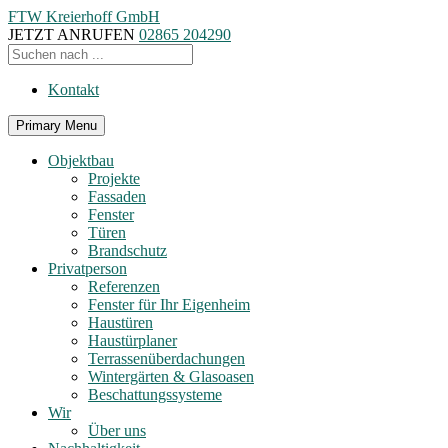
FTW Kreierhoff GmbH
JETZT ANRUFEN
02865 204290
Kontakt
Primary Menu
Objektbau
Projekte
Fassaden
Fenster
Türen
Brandschutz
Privatperson
Referenzen
Fenster für Ihr Eigenheim
Haustüren
Haustürplaner
Terrassenüberdachungen
Wintergärten & Glasoasen
Beschattungssysteme
Wir
Über uns