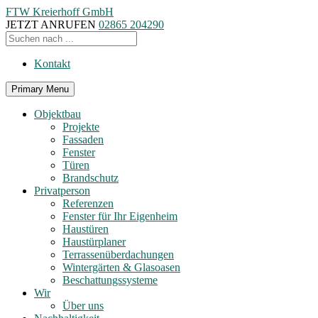
FTW Kreierhoff GmbH
JETZT ANRUFEN
02865 204290
Kontakt
Primary Menu
Objektbau
Projekte
Fassaden
Fenster
Türen
Brandschutz
Privatperson
Referenzen
Fenster für Ihr Eigenheim
Haustüren
Haustürplaner
Terrassenüberdachungen
Wintergärten & Glasoasen
Beschattungssysteme
Wir
Über uns