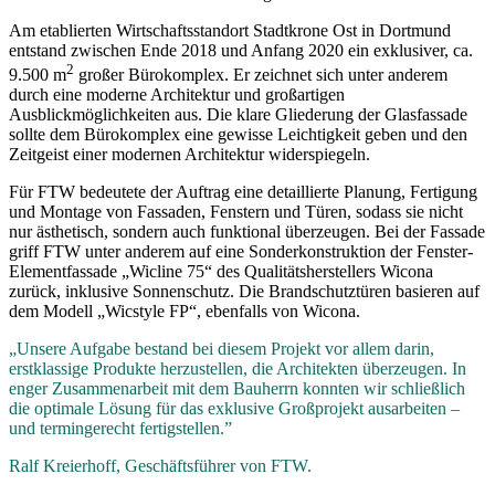
Am etablierten Wirtschaftsstandort Stadtkrone Ost in Dortmund
entstand zwischen Ende 2018 und Anfang 2020 ein exklusiver, ca.
2
9.500 m
großer Bürokomplex. Er zeichnet sich unter anderem
durch eine moderne Architektur und großartigen
Ausblickmöglichkeiten aus. Die klare Gliederung der Glasfassade
sollte dem Bürokomplex eine gewisse Leichtigkeit geben und den
Zeitgeist einer modernen Architektur widerspiegeln.
Für FTW bedeutete der Auftrag eine detaillierte Planung, Fertigung
und Montage von Fassaden, Fenstern und Türen, sodass sie nicht
nur ästhetisch, sondern auch funktional überzeugen. Bei der Fassade
griff FTW unter anderem auf eine Sonderkonstruktion der Fenster-
Elementfassade „Wicline 75“ des Qualitätsherstellers Wicona
zurück, inklusive Sonnenschutz. Die Brandschutztüren basieren auf
dem Modell „Wicstyle FP“, ebenfalls von Wicona.
„Unsere Aufgabe bestand bei diesem Projekt vor allem darin,
erstklassige Produkte herzustellen, die Architekten überzeugen. In
enger Zusammenarbeit mit dem Bauherrn konnten wir schließlich
die optimale Lösung für das exklusive Großprojekt ausarbeiten –
und termingerecht fertigstellen.”
Ralf Kreierhoff, Geschäftsführer von FTW.